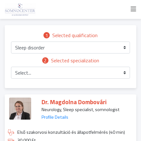
1
Selected qualification
Sleep disorder
2
Selected specialization
Select...
Dr. Magdolna Dombovári
Neurology, Sleep specialist, somnologist
Profile Details
Első szakorvosi konzultáció és állapotfelmérés (40 min)
30 000 Ft